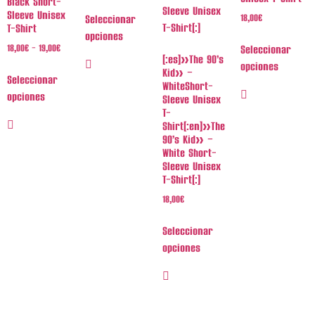
Black Short-
Sleeve Unisex
18,00
€
Seleccionar
T-Shirt
opciones
18,00
€
-
19,00
€
Rango
Seleccionar
Este
[:es]»The 90’s
de
opciones
producto
Kid» –
precios:
Seleccionar
Este
WhiteShort-
tiene
desde
opciones
Sleeve Unisex
producto
múltiples
18,00€
T-
Este
tiene
hasta
variantes.
Shirt[:en]»The
producto
19,00€
múltiples
Las
90’s Kid» –
tiene
variantes.
White Short-
opciones
múltiples
Sleeve Unisex
Las
se
T-Shirt[:]
variantes.
opciones
pueden
Las
18,00
€
se
elegir
opciones
pueden
en
Seleccionar
se
elegir
la
opciones
pueden
en
página
Este
elegir
la
de
producto
en
página
producto
tiene
la
de