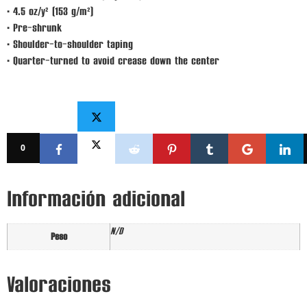
• 4.5 oz/y² (153 g/m²)
• Pre-shrunk
• Shoulder-to-shoulder taping
• Quarter-turned to avoid crease down the center
0
Información adicional
N/D
Peso
Valoraciones