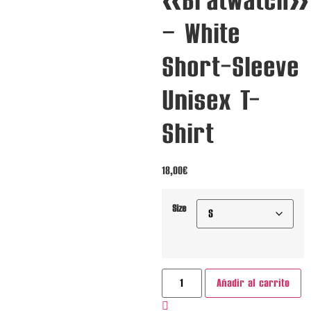
«Bratwatch»
– White
Short-Sleeve
Unisex T-
Shirt
18,00
€
Size
"Bratwatch"
Añadir al carrito
-
White
Short-