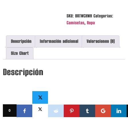
Sleeve
Unisex
T-
SKU:
BRTWCHWH
Categorías:
Shirt
cantidad
Camisetas
,
Ropa
Descripción
Información adicional
Valoraciones (0)
Size Chart
Descripción
0