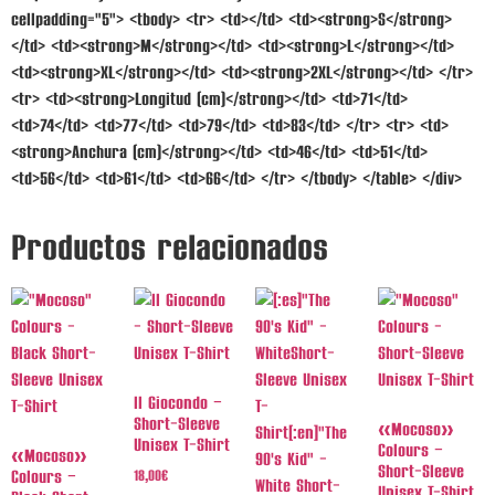
cellpadding="5"> <tbody> <tr> <td></td> <td><strong>S</strong>
</td> <td><strong>M</strong></td> <td><strong>L</strong></td>
<td><strong>XL</strong></td> <td><strong>2XL</strong></td> </tr>
<tr> <td><strong>Longitud (cm)</strong></td> <td>71</td>
<td>74</td> <td>77</td> <td>79</td> <td>83</td> </tr> <tr> <td>
<strong>Anchura (cm)</strong></td> <td>46</td> <td>51</td>
<td>56</td> <td>61</td> <td>66</td> </tr> </tbody> </table> </div>
Productos relacionados
Il Giocondo –
Short-Sleeve
«Mocoso»
Unisex T-Shirt
Colours –
«Mocoso»
Short-Sleeve
Colours –
18,00
€
Unisex T-Shirt