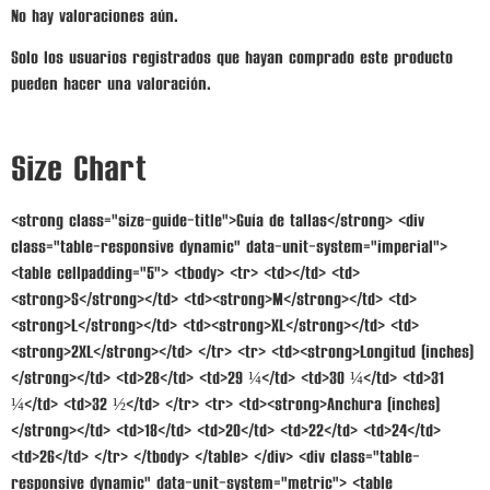
No hay valoraciones aún.
Solo los usuarios registrados que hayan comprado este producto
pueden hacer una valoración.
Size Chart
<strong class="size-guide-title">Guía de tallas</strong> <div
class="table-responsive dynamic" data-unit-system="imperial">
<table cellpadding="5"> <tbody> <tr> <td></td> <td>
<strong>S</strong></td> <td><strong>M</strong></td> <td>
<strong>L</strong></td> <td><strong>XL</strong></td> <td>
<strong>2XL</strong></td> </tr> <tr> <td><strong>Longitud (inches)
</strong></td> <td>28</td> <td>29 ¼</td> <td>30 ¼</td> <td>31
¼</td> <td>32 ½</td> </tr> <tr> <td><strong>Anchura (inches)
</strong></td> <td>18</td> <td>20</td> <td>22</td> <td>24</td>
<td>26</td> </tr> </tbody> </table> </div> <div class="table-
responsive dynamic" data-unit-system="metric"> <table