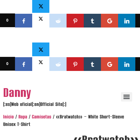
0
0
Ir
Danny
al
contenido
[:es]Web oficial[:en]Official Site[:]
Inicio
/
Ropa
/
Camisetas
/ «Bratwatch» – White Short-Sleeve
Unisex T-Shirt