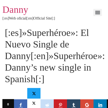
Danny
[:es]Web oficial[:en]Official Site[:]
[:es]»Superhéroe»: El
Nuevo Single de
Danny[:en]»Superhéroe»:
Danny’s new single in
Spanish[:]
0