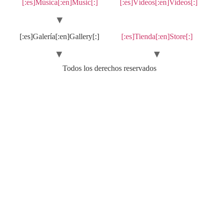
[:es]Música[:en]Music[:]
[:es]Vídeos[:en]Videos[:]
[:es]Galería[:en]Gallery[:]
[:es]Tienda[:en]Store[:]
Todos los derechos reservados